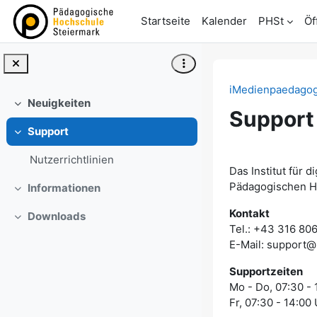
Zum Hauptinhalt
Startseite
Kalender
PHSt
Öf
iMedienpaedagog
Neuigkeiten
Einklappen
Support
Support
Einklappen
Abschni
Nutzerrichtlinien
Das Institut für 
Pädagogischen Ho
Informationen
Einklappen
Kontakt
Downloads
Einklappen
Tel.: +43 316 80
E-Mail: support@
Supportzeiten
Mo - Do, 07:30 - 
Fr, 07:30 - 14:00