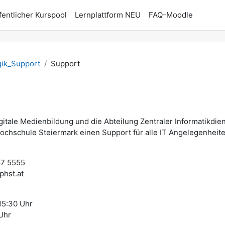
fentlicher Kurspool
Lernplattform NEU
FAQ-Moodle
ik_Support
Support
ttsübersicht
digitale Medienbildung und die Abteilung Zentraler Informatikd
chschule Steiermark einen Support für alle IT Angelegenheite
67 5555
phst.at
15:30 Uhr
 Uhr