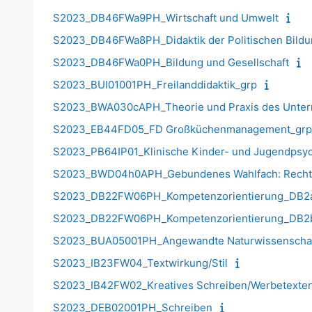
S2023_DB46FWa9PH_Wirtschaft und Umwelt
S2023_DB46FWa8PH_Didaktik der Politischen Bildun
S2023_DB46FWa0PH_Bildung und Gesellschaft
S2023_BUI01001PH_Freilanddidaktik_grp
S2023_BWA030cAPH_Theorie und Praxis des Unterri
S2023_EB44FD05_FD Großküchenmanagement_grp
S2023_PB64IP01_Klinische Kinder- und Jugendpsyc
S2023_BWD04h0APH_Gebundenes Wahlfach: Rechtlic
S2023_DB22FW06PH_Kompetenzorientierung_DB2
S2023_DB22FW06PH_Kompetenzorientierung_DB2
S2023_BUA05001PH_Angewandte Naturwissenschaft
S2023_IB23FW04_Textwirkung/Stil
S2023_IB42FW02_Kreatives Schreiben/Werbetexte
S2023_DEB02001PH_Schreiben