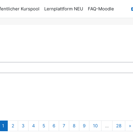
fentlicher Kurspool
Lernplattform NEU
FAQ-Moodle
n
Seite 1
Seite 2
Seite 3
Seite 4
Seite 5
Seite 6
Seite 7
Seite 8
Seite 9
Seite 10
Seite
1
2
3
4
5
6
7
8
9
10
…
28
»