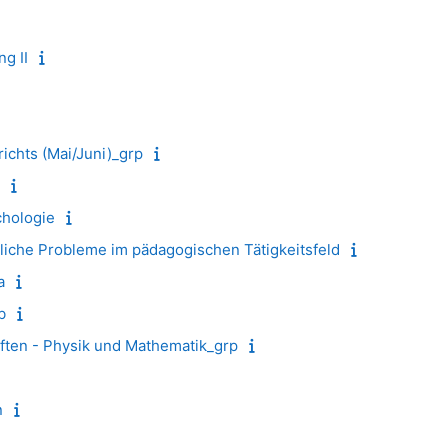
g II
chts (Mai/Juni)_grp
hologie
he Probleme im pädagogischen Tätigkeitsfeld
a
b
en - Physik und Mathematik_grp
n